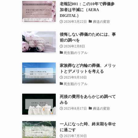
老報記001：この10年で葬儀参
加者は半減に（AERA
DIGITAL）
2026年3月22日
葬送の変容
後悔しない葬儀のためには、事
前の調べを
2026年2月8日
死生観のリアル
家族葬など内輪の葬儀、メリッ
トとデメリットを考える
2025年9月10日
死生観のリアル
死後の費用をあらかじめ調べて
みる
2025年8月17日
葬送の変容
一人になった時、終末期を幸せ
に過ごす
2025年7月30日