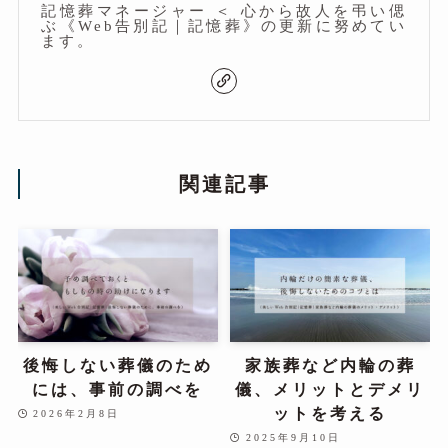
記憶葬マネージャー ＜ 心から故人を弔い偲
ぶ《Web告別記｜記憶葬》の更新に努めてい
ます。
関連記事
後悔しない葬儀のため
家族葬など内輪の葬
には、事前の調べを
儀、メリットとデメリ
ットを考える
2026年2月8日
2025年9月10日