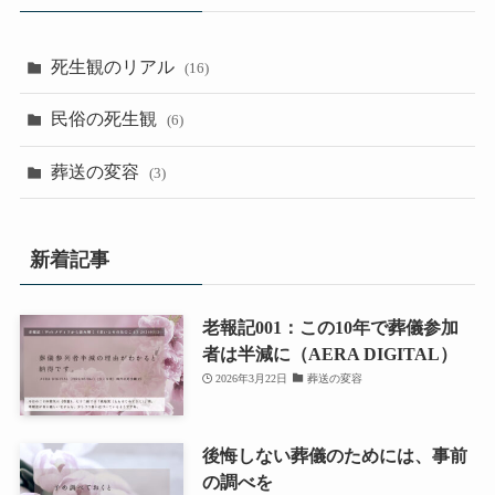
死生観のリアル
(16)
民俗の死生観
(6)
葬送の変容
(3)
新着記事
老報記001：この10年で葬儀参加
者は半減に（AERA DIGITAL）
2026年3月22日
葬送の変容
後悔しない葬儀のためには、事前
の調べを