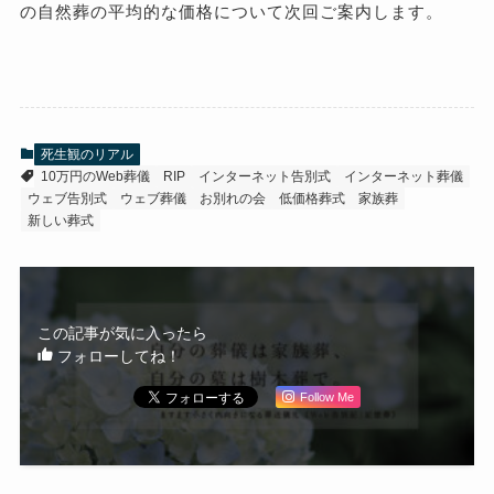
の自然葬の平均的な価格について次回ご案内します。
死生観のリアル
10万円のWeb葬儀
RIP
インターネット告別式
インターネット葬儀
ウェブ告別式
ウェブ葬儀
お別れの会
低価格葬式
家族葬
新しい葬式
この記事が気に入ったら
フォローしてね！
Follow Me