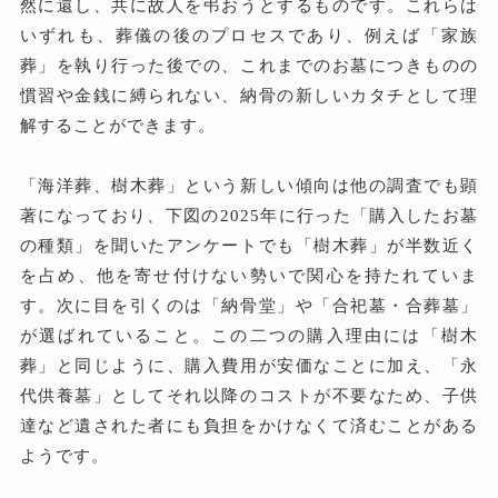
然に還し、共に故人を弔おうとするものです。これらは
いずれも、葬儀の後のプロセスであり、例えば「家族
葬」を執り行った後での、これまでのお墓につきものの
慣習や金銭に縛られない、納骨の新しいカタチとして理
解することができます。
「海洋葬、樹木葬」という新しい傾向は他の調査でも顕
著になっており、下図の2025年に行った「購入したお墓
の種類」を聞いたアンケートでも「樹木葬」が半数近く
を占め、他を寄せ付けない勢いで関心を持たれていま
す。次に目を引くのは「納骨堂」や「合祀墓・合葬墓」
が選ばれていること。この二つの購入理由には「樹木
葬」と同じように、購入費用が安価なことに加え、「永
代供養墓」としてそれ以降のコストが不要なため、子供
達など遺された者にも負担をかけなくて済むことがある
ようです。