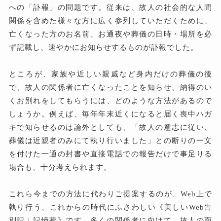
への「訃報」の問題です。従来は、故人の社会的な人間
関係を含めた様々な方に広く参列していただくために、
亡くなった方のお名前、お通夜や葬儀の日時・場所を必
ず記載し、速やかにお知らせするものが訃報でした。
ところが、家族や近しい親戚など身内だけの葬儀の後
で、故人の関係者に亡くなったことを知らせ、納得のい
くお別れをしてもらうには、どのような方法があるので
しょうか。例えば、毎年年末近くになると届く喪中ハガ
キで知らせるのは論外としても、「故人の意志に従い、
葬儀は近親者のみにて執り行いました」との断りの一文
を付けた一通の封書や直接電話での報告だけで事足りる
場合も、十分考えられます。
これら今までの方法に代わりご提案するのが、Web上で
執り行う、これからの時代にふさわしい《美しいWeb告
別記｜記憶葬》です。多くの関係者に向けて、故人の面